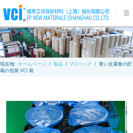
現在地:
ホームページ
/
製品
/
VCIバッグ
/
青い反腐食の貯
蔵の包装 VCI 袋