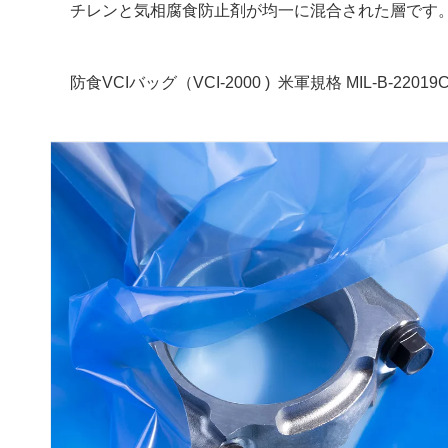
チレンと気相腐食防止剤が均一に混合された層です
防食VCIバッグ（
VCI-2000 )
米軍規格 MIL-B-22019