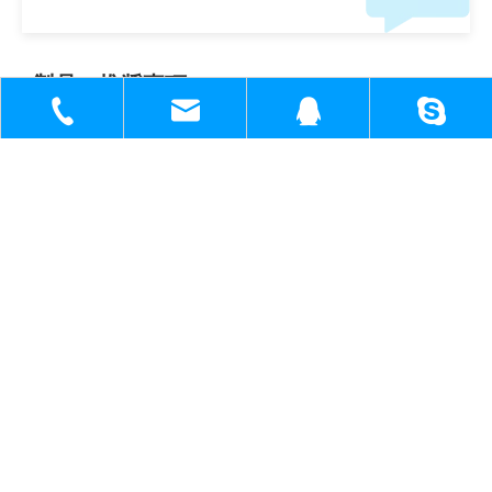
製品の推奨事項
+86-18930817991
sh51098780_cl@163.com
1398138571
1398138571@q