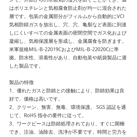
はポリエチレンと気相腐食防止剤が均一に混合された
層です。包装の金属部分がフィルムから自動的にVCI
気相防錆ガスを放出し、穴、穴、亀裂など表面に到達
しにくいすべての金属表面の密閉空間でガス化および
凝縮し、気相保護層を形成し、金属腐食を防ぎます。
米軍規格MIL-B-22019CおよびMIL-B-22020Cに準
拠。防水性、溶着性があり、自動包装や紙袋製品に適
した製品です。
製品の特徴
1、優れたガスと防錆との接触により、防錆効果は良
好で、価格は高いです。
2、クリーン、無害、無毒、環境保護。 SGS 認証を通
じて、RoHS 指令の要件に従って。
3、ワークピースは防錆処理されており、すぐに開梱
でき、注油、油除去、洗浄が不要です。時間と労力を