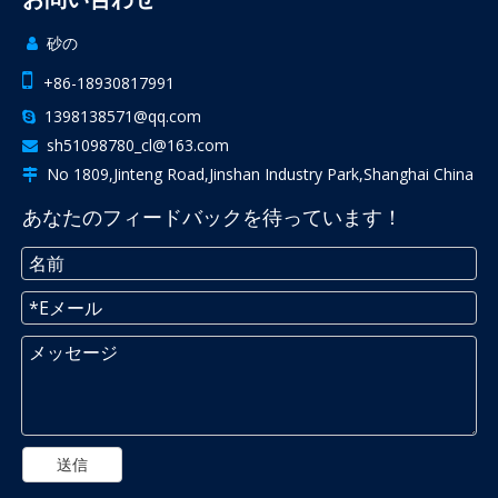
砂の


+86-18930817991
1398138571@qq.com

sh51098780_cl@163.com

No 1809,Jinteng Road,Jinshan Industry Park,Shanghai China

あなたのフィードバックを待っています！
送信