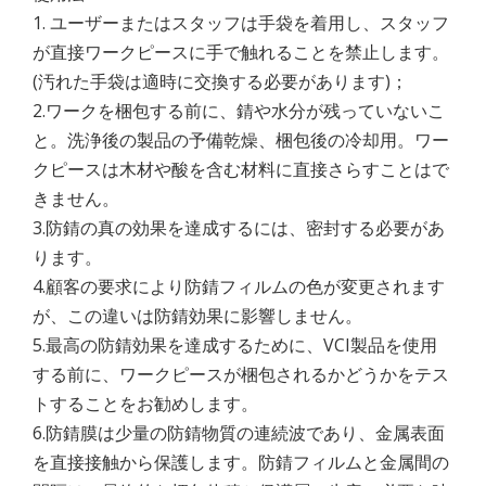
1. ユーザーまたはスタッフは手袋を着用し、スタッフ
が直接ワークピースに手で触れることを禁止します。
(汚れた手袋は適時に交換する必要があります)；
2.ワークを梱包する前に、錆や水分が残っていないこ
と。洗浄後の製品の予備乾燥、梱包後の冷却用。ワー
クピースは木材や酸を含む材料に直接さらすことはで
きません。
3.防錆の真の効果を達成するには、密封する必要があ
ります。
4.顧客の要求により防錆フィルムの色が変更されます
が、この違いは防錆効果に影響しません。
5.最高の防錆効果を達成するために、VCI製品を使用
する前に、ワークピースが梱包されるかどうかをテス
トすることをお勧めします。
6.防錆膜は少量の防錆物質の連続波であり、金属表面
を直接接触から保護します。防錆フィルムと金属間の