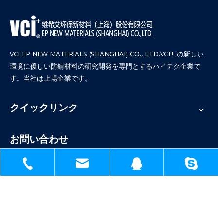
VCI EP NEW MATERIALS (SHANGHAI) CO., LTD.VCI+ の新しい
環境に優しい防錆材料の研究開発を専門とするハイテク企業で
す。当社は上場企業です。
クイックリンク
お問い合わせ
砂の


+86-18930817991
1398138571@qq.com

sh51098780_cl@163.com

No 1809,Jinteng Road,Jinshan Industry Park,Shanghai China
