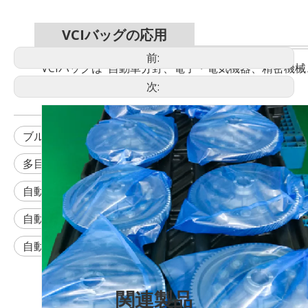
VCIバッグの応用
前:
VCIバッグは
自動車分野、電子・電気機器、精密機械
次:
ルムとして使用されています。
ブルー VCI バッグ
多目的 VCI バッグ
多目的ブルー VCI バッグ
自動車部品用VCIバッグ
自動車部品用の多目的 VCI バッグ
自動車部品用ブルー VCI バッグ
関連製品