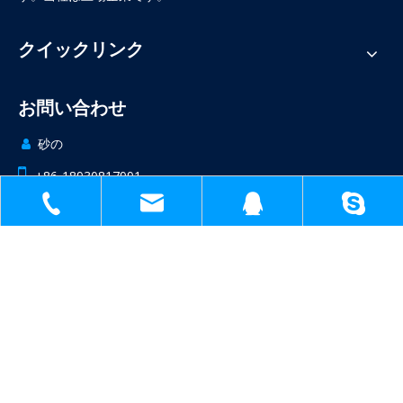
クイックリンク
お問い合わせ
砂の

機械装置用 VCI バッグ

+86-18930817991
1398138571@qq.com

sh51098780_cl@163.com

No 1809,Jinteng Road,Jinshan Industry Park,Shanghai China

あなたのフィードバックを待っています！
+86-18930817991
sh51098780_cl@163.com
1398138571
1398138571@q