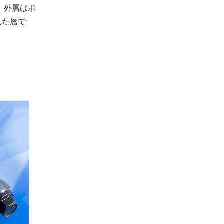
れ、外層はポ
れた層で