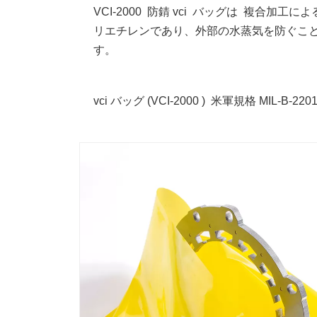
VCI-2000 防錆 vci バッグは 複
リエチレンであり、外部の水蒸気を防ぐこ
す。
vci バッグ (
VCI-2000 )
米軍規格 MIL-B-220