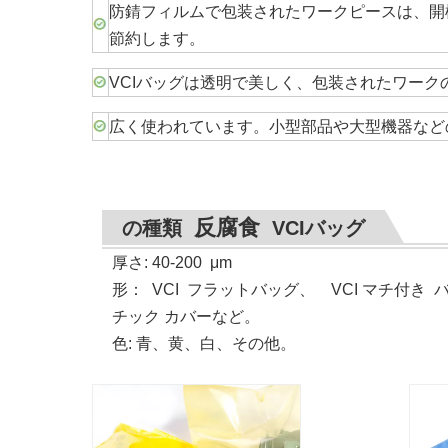
防錆フィルムで包装されたワークピースは、開
節約します。
VCIバッグは透明で美しく、包装されたワー
広く使われています。小型部品や大型機器など
反腐食
の種類
VCIバッグ
厚さ: 40-200
μ
m
形
：
VCI
フラットバッグ、 VCI マチ付き バ
チック カバーなど。
色: 青、黄、白、その他。