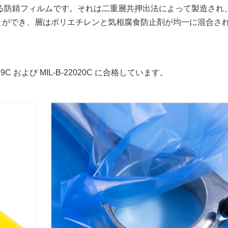
合加工による防錆フィルムです。それは二重層共押出法によって製造さ
とができ、層はポリエチレンと気相腐食防止剤が均一に混合さ
19C および MIL-B-22020C に合格しています。