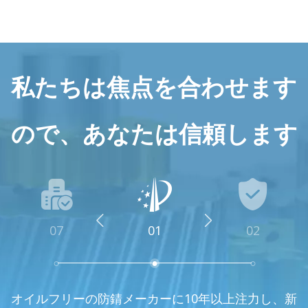
私たちは焦点を合わせます
ので、あなたは信頼します
07
01
02
中国VCI「専門化された新しい企業」の分野での上場
オイルフリーの防錆メーカーに10年以上注力し、新
独立した実験室を持つ
カスタマイズされたソリューション、豊富なケース
お客様の切断をワンストップで解決
この製品は、最も厳しい GB/T 19532 規格と QB/T
強力なプロジェクト設計チーム
，
製品は10以上のテスト方法
，
豊富な経験を持
、
さび取り
、
ク