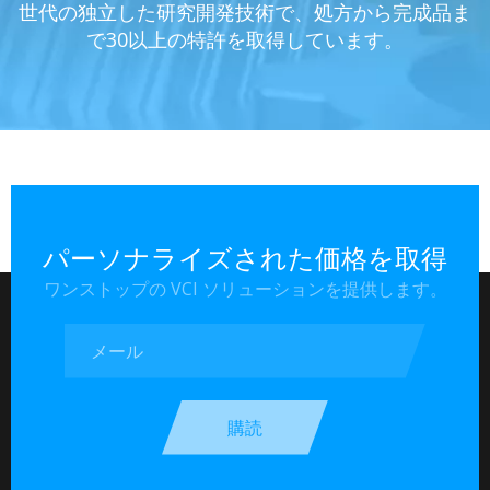
ち、関連するサポートとサービスを 3000 以上の有名
世代の独立した研究開発技術で、処方から完成品ま
企業は、リトルジャイアントエンタープライズで
経験、製品は 100 以上の業界をカバー
リーニング
1319 規格に合格しています。
に合格しています
、
防錆
、
梱包の問題！
な国内外の企業に提供してきました。
で30以上の特許を取得しています。
す。
パーソナライズされた価格を取得
ワンストップの VCI ソリューションを提供します。
購読