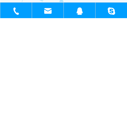
生産ライン
画面
+86-18930817991
sh51098780_cl@163.com
1398138571
1398138571@q