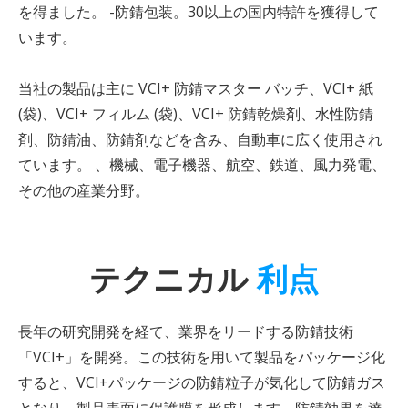
を得ました。 -防錆包装。30以上の国内特許を獲得して
います。
当社の製品は主に VCI+ 防錆マスター バッチ、VCI+ 紙
(袋)、VCI+ フィルム (袋)、VCI+ 防錆乾燥剤、水性防錆
剤、防錆油、防錆剤などを含み、自動車に広く使用され
ています。 、機械、電子機器、航空、鉄道、風力発電、
その他の産業分野。
テクニカル
利点
長年の研究開発を経て、業界をリードする防錆技術
「VCI+」を開発。この技術を用いて製品をパッケージ化
すると、VCI+パッケージの防錆粒子が気化して防錆ガス
となり、製品表面に保護膜を形成します。防錆効果を達