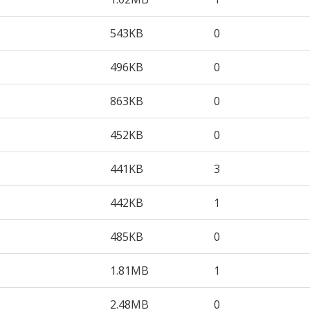
543KB
0
496KB
0
863KB
0
452KB
0
441KB
3
442KB
1
485KB
0
1.81MB
1
2.48MB
0