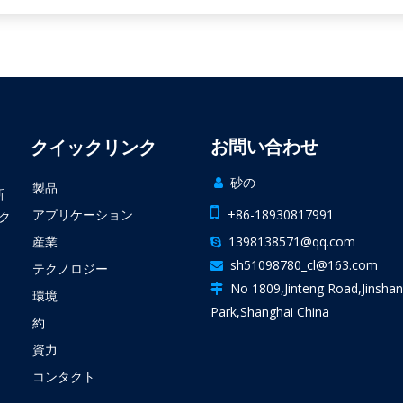
お問い合わせ
クイックリンク
砂の

製品
新

アプリケーション
+86-18930817991
ク
産業
1398138571@qq.com

sh51098780_cl@163.com

テクノロジー
No 1809,Jinteng Road,Jinshan

環境
Park,Shanghai China
約
資力
コンタクト