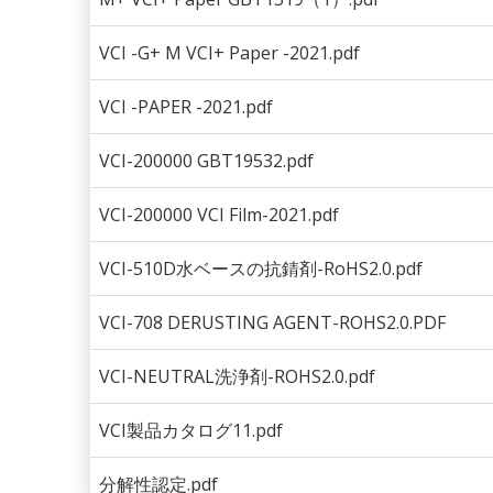
VCI -G+ M VCI+ Paper -2021.pdf
VCI -PAPER -2021.pdf
VCI-200000 GBT19532.pdf
VCI-200000 VCI Film-2021.pdf
VCI-510D水ベースの抗錆剤-RoHS2.0.pdf
VCI-708 DERUSTING AGENT-ROHS2.0.PDF
VCI-NEUTRAL洗浄剤-ROHS2.0.pdf
VCI製品カタログ11.pdf
分解性認定.pdf