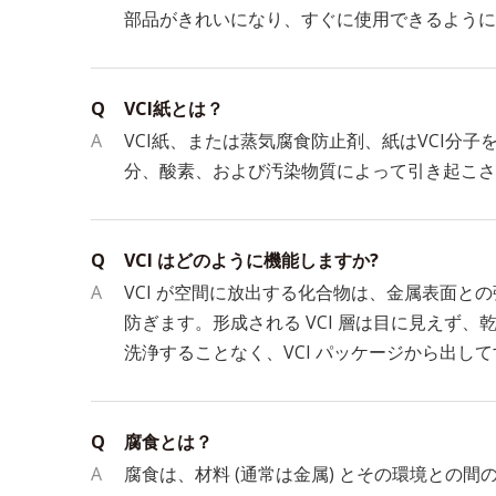
部品がきれいになり、すぐに使用できるように
Q
VCI紙とは？
A
VCI紙、または蒸気腐食防止剤、紙はVCI分
分、酸素、および汚染物質によって引き起こさ
Q
VCI はどのように機能しますか?
A
VCI が空間に放出する化合物は、金属表面
防ぎます。形成される VCI 層は目に見え
洗浄することなく、VCI パッケージから出し
Q
腐食とは？
A
腐食は、材料 (通常は金属) とその環境と