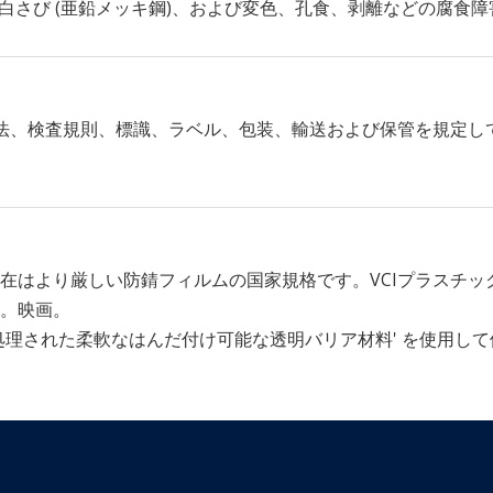
、白さび (亜鉛メッキ鋼)、および変色、孔食、剥離などの腐食
方法、検査規則、標識、ラベル、包装、輸送および保管を規定
在はより厳しい防錆フィルムの国家規格です。VCIプラスチ
。映画。
 'VCI 処理された柔軟なはんだ付け可能な透明バリア材料' を使