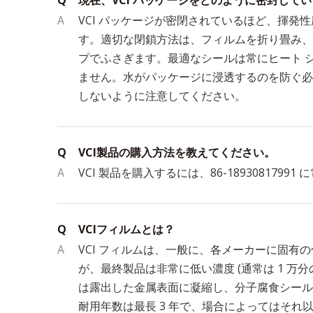
Q
現在、VCI パッケージをどのように密封してい
A
VCI パッケージが密閉されているほど、揮
す。適切な閉鎖方法は、フィルムを折り畳み、
プでふさぎます。最適なシールは常にヒート 
ません。水がパッケージに浸透するのを防ぐ必
しないように注意してください。
Q
VCI製品の購入方法を教えてください。
A
VCI 製品を購入するには、86-1893081799
Q
VCIフィルムとは？
A
VCI フィルムは、一般に、各メーカーに固
が、最終製品は非常に低い濃度 (通常は 1 
は露出した金属表面に凝縮し、分子腐食シール
耐用年数は最長 3 年で、場合によってはそれ