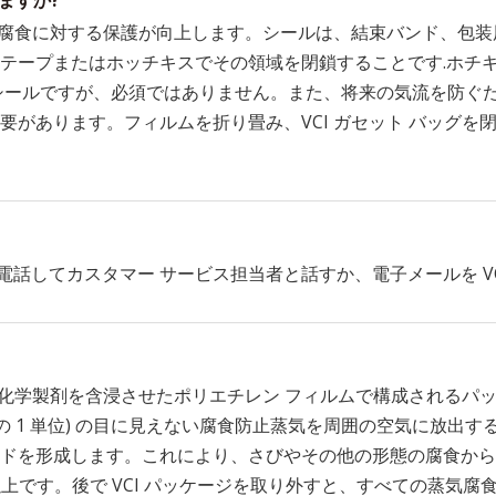
ますか?
発性腐食に対する保護が向上します。シールは、結束バンド、包
テープまたはホッチキスでその領域を閉鎖することです.ホチ
シールですが、必須ではありません。また、将来の気流を防ぐ
要があります。フィルムを折り畳み、VCI ガセット バッグを
1 に電話してカスタマー サービス担当者と話すか、電子メールを VCIpa
有の化学製剤を含浸させたポリエチレン フィルムで構成されるパ
万分の 1 単位) の目に見えない腐食防止蒸気を周囲の空気に放
ドを形成します。これにより、さびやその他の形態の腐食から
以上です。後で VCI パッケージを取り外すと、すべての蒸気