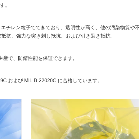
です。
ecポリエチレン粒子でできており、透明性が高く、他の汚染物質や
破抵抗、強力な突き刺し抵抗、および引き裂き抵抗。
は自社生産で、防錆性能を保証できます。
19C および MIL-B-22020C に合格しています。