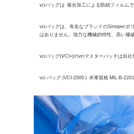
vciバッグは 複合加工による防錆フィルム
vciバッグは、有名なブランドのSinop
はありません。強力な機械的特性、高い爆
vciバッグ(VCI+)のvciマスターバッチ
vci バッグ (
VCI-2000 )
米軍規格 MIL-B-220