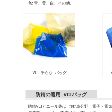
色: 青、黄、白、その他。
VCI 平らな バッグ
防錆の適用
VCIバッグ
防錆VCIビニール袋は
自動車分野、電子・電