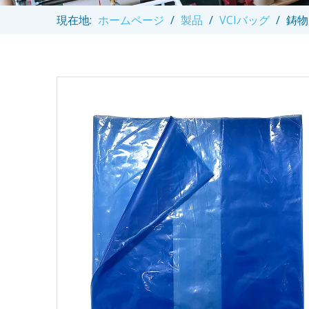
現在地:
ホームページ
/
製品
/
VCIバッグ
/
鋳物