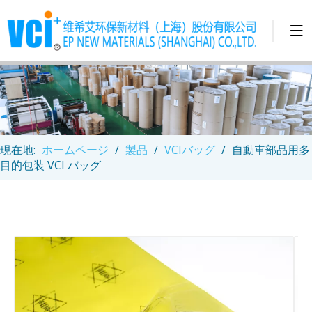
現在地:
ホームページ
/
製品
/
VCIバッグ
/
自動車部品用多
目的包装 VCI バッグ