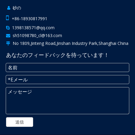
砂の


+86-18930817991
1398138571@qq.com

sh51098780_cl@163.com

No 1809,Jinteng Road,Jinshan Industry Park,Shanghai China

あなたのフィードバックを待っています！
送信