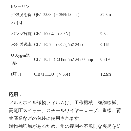
h
シーリン
グ強度を食
QB/T2358（> 35N/15mm）
57.5 n
べます
パンク抵抗
GB/T10004
（> 5N）
9.5n
水分透過率
GB/T1037
（<0.5g/m2.24h）
0.118
O
Xygen透
GB/T1038（<0.8ml/m2.24h.0.1mp）
0.219
過性
t
耳力
QB/T1130（> 5N）
12.9n
応用
：
アルミホイル織物フィルムは、工作機械、繊維機械、
高電圧スイッチ、スチールワイヤーロープ、重機、荷
物産業などの包装に使用されます。
織物補強層があるため、角の穿刺や不規則な突起を防