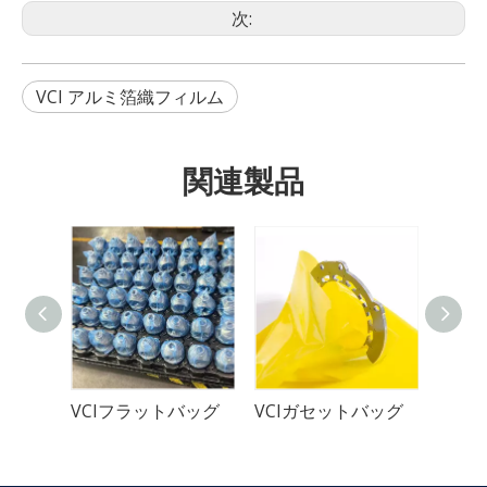
次:
VCI アルミ箔織フィルム
関連製品
用紙袋
VCIフラットバッグ
VCIガセットバッグ
VCI