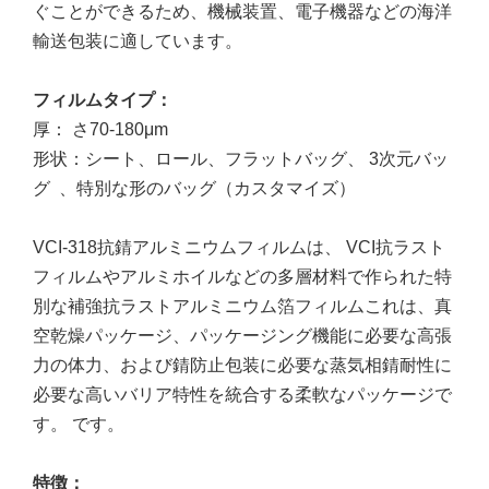
ぐことができるため、機械装置、電子機器などの海洋
輸送包装に適しています。
フィルムタイプ
：
厚：
さ
70-180μm
形状
：
シート、ロール、フラットバッグ、
3次元バッ
グ
、特別な形のバッグ（カスタマイズ）
VCI-318抗錆アルミニウムフィルムは、
VCI抗ラスト
フィルムやアルミホイルなどの多層材料で作られた特
別な補強抗ラストアルミニウム箔フィルムこれは、真
空乾燥パッケージ、パッケージング機能に必要な高張
力の体力、および錆防止包装に必要な蒸気相錆耐性に
必要な高いバリア特性を統合する柔軟なパッケージで
す。
です。
特徴
：