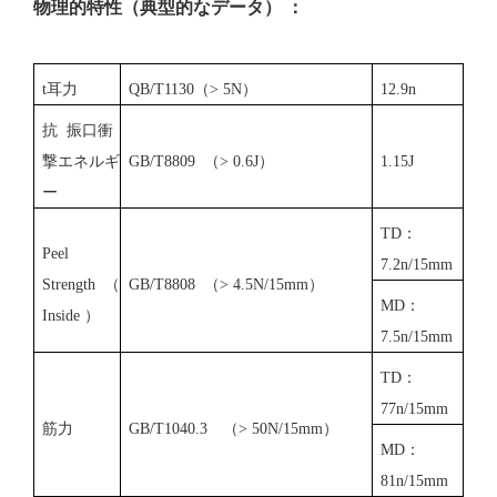
物理的特性（典型的なデータ）
：
t
耳力
QB/T1130（> 5N）
12.9n
抗
振口衝
撃エネルギ
GB/T8809
（> 0.6J）
1.15J
ー
TD：
Peel
7.2n/15mm
Strength
（
GB/T8808
（> 4.5N/15mm）
MD：
Inside
）
7.5n/15mm
TD：
77n/15mm
筋力
GB/T1040.3
（> 50N/15mm）
MD：
81n/15mm