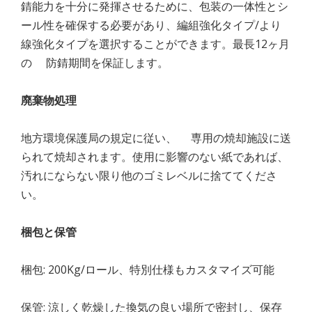
錆能力を十分に発揮させるために、包装の一体性とシ
ール性を確保する必要があり、編組強化タイプ/より
線強化タイプを選択することができます。最長12ヶ月
の 防錆期間を保証します。
廃棄
物
処理
地方環境保護局の規定に従い、 専用の焼却施設に送
られて焼却されます。使用に影響のない紙であれば、
汚れにならない限り他のゴミレベルに捨ててくださ
い。
梱包
と
保管
梱包: 200Kg/ロール、特別仕様もカスタマイズ可能
保管: 涼しく乾燥した換気の良い場所で密封し、保存