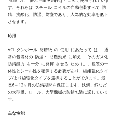
収縮 力、 優れた耐突刺性などに広く使用されていま
す。それらは スチール コイルの自動包装すべて 防
錆、抗酸化、防湿、防塵であり、人為的な効率を低下
させます。
応用
VCI ダンボール 防錆紙 の 使用 にあたって は 、通
常の包装材の 防湿・ 防塵効果 に加え 、そのガス化
防錆能力 を十分 に発揮 させる ため に 、包装の一
体性とシール性を確保する必要があり、編組強化タイ
プ/より線強化タイプを選択することができます。最
長6～12ヶ月の防錆期間を保証します。鉄鋼、銅など
の大型板、ロール、大型機械の防錆包装に適していま
す。
主
な
性能