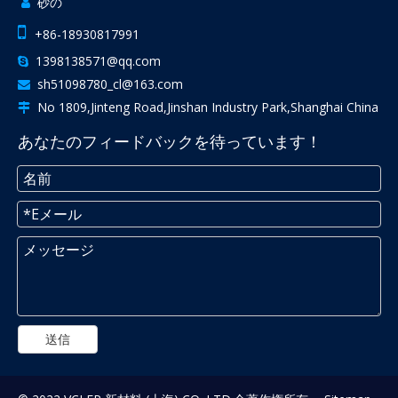
砂の


+86-18930817991
1398138571@qq.com

sh51098780_cl@163.com

No 1809,Jinteng Road,Jinshan Industry Park,Shanghai China

あなたのフィードバックを待っています！
送信