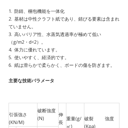
1. 防錆、梱包機能を一体化
2. 基材は中性クラフト紙であり、錆びる要素は含まれ
ていません。
3. 高いバリア性、水蒸気透過率が極めて低い
（g/m2・d<2）。
4. 体力に優れています。
5. 使いやすく、経済的です。
6. 紙は滑らかで柔らかく、ボードの傷を防ぎます。
主要
な
技術
パラメータ
破断強度
引張強さ
伸
(N)
重量(g/
破裂 強度
(KN/M)
長
㎡)
(Kpa)