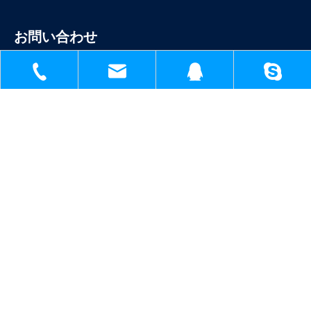
お問い合わせ
砂の


+86-18930817991
1398138571@qq.com

sh51098780_cl@163.com

No 1809,Jinteng Road,Jinshan Industry Park,Shanghai China

+86-18930817991
sh51098780_cl@163.com
1398138571
1398138571@q
あなたのフィードバックを待っています！