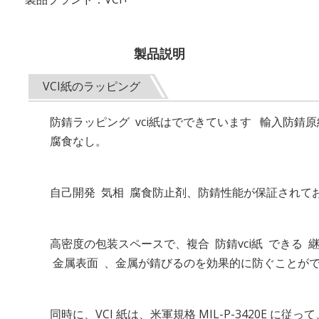
製品説明
VCI紙のラッピング
防錆ラッピング vci紙はでできています
輸入防錆原
腐食なし。
自己開発 気相 腐食防止剤、防錆性能が保証されて
高密度の包装スペースで、複合 防錆vci紙 できる 
金属表面 、金属が錆びるのを効果的に防ぐことが
同時に、VCI 紙は、米軍規格 MIL-P-3420E 