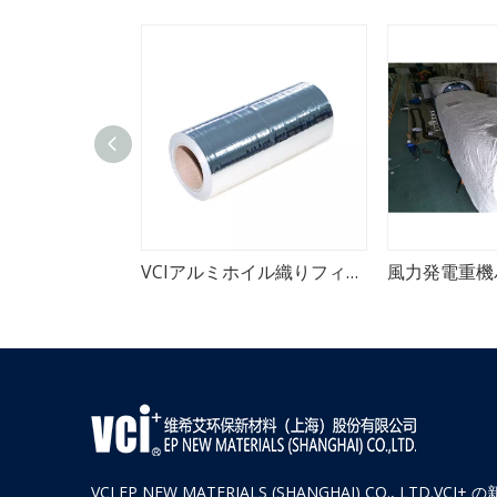
ム
VCIアルミホイル織りフィルム
VCI EP NEW MATERIALS (SHANGHAI) CO., LTD.VCI+ の