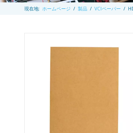
現在地:
ホームページ
/
製品
/
VCIペーパー
/
H