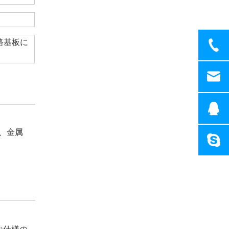
路基板に
、金属