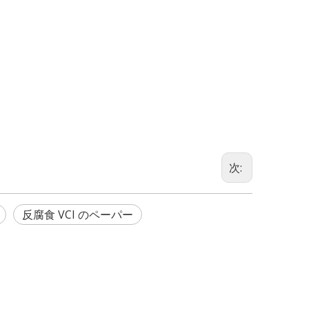
次:
反腐食 VCI のペーパー