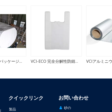
風力発電重機パッケージ用VCIシュリンクフィルム
VCI-ECO 完全分解性防錆フィルム TDS
VCIアルミニ
お問い合わせ
クイックリンク
砂の

製品
新