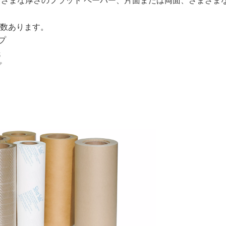
、さまざまな厚さのフラット ペーパー、片面または両面、さまざま
多数あります。
イプ
紙
プ