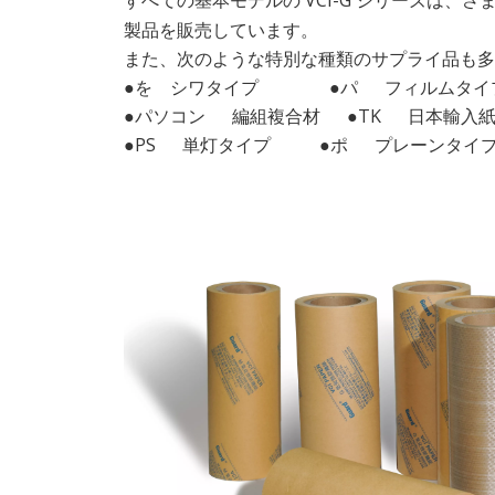
すべての基本モデルの VCI-G シリーズは
製品を販売しています。
また、次のような特別な種類のサプライ品も
●を シワタイプ ●パ フィルムタ
●パソコン 編組複合材 ●TK 日本輸入
●PS 単灯タイプ ●ポ プレーンタイ