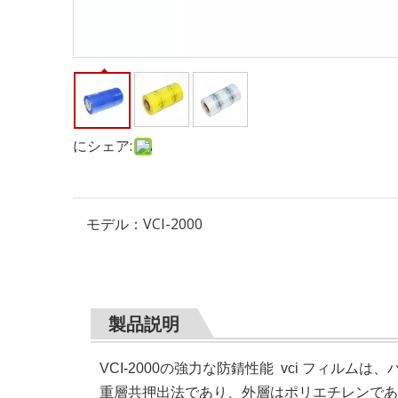
にシェア:
モデル：
VCI-2000
製品説明
VCI-2000の強力な防錆性能 vci フィ
重層共押出法であり、外層はポリエチレンであ